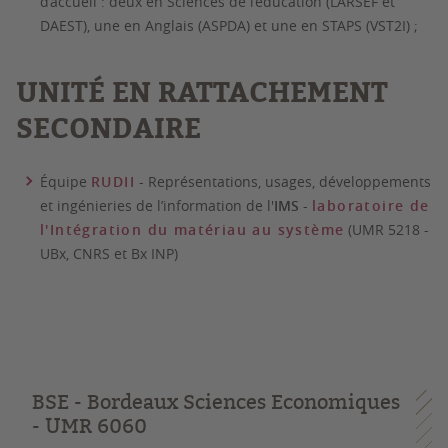
d’accueil : deux en Sciences de l’éducation (LARSEF et
DAEST), une en Anglais (ASPDA) et une en STAPS (VST2I) ;
UNITÉ EN RATTACHEMENT
SECONDAIRE
Équipe
RUDII
- Représentations, usages, développements
et ingénieries de l’information de l'
IMS
-
laboratoire de
l'Intégration du matériau au système
(UMR 5218 -
UBx, CNRS et Bx INP)
BSE - Bordeaux Sciences Economiques
- UMR 6060