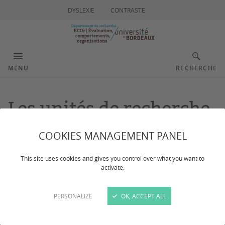
DYSLEXIE
CONTRASTE
MENU
RECHERCHE
Les unités de recherche
COOKIES MANAGEMENT PANEL
Dernière mise à jour :
le 10/02/2023
This site uses cookies and gives you control over what you want to
activate.
Le département ECOr est composé de 5 unités dont 4
en rattachement principal et 1 unité en rattachement
PERSONALIZE
OK, ACCEPT ALL
secondaire.