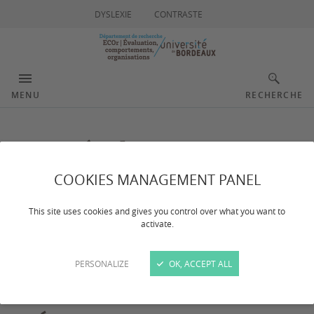
DYSLEXIE
CONTRASTE
MENU
RECHERCHE
Journée du
département ECOr
COOKIES MANAGEMENT PANEL
This site uses cookies and gives you control over what you want to
activate.
Dernière mise à jour :
le 10/02/2023
PERSONALIZE
OK, ACCEPT ALL
Journée annuelle du département ECOr